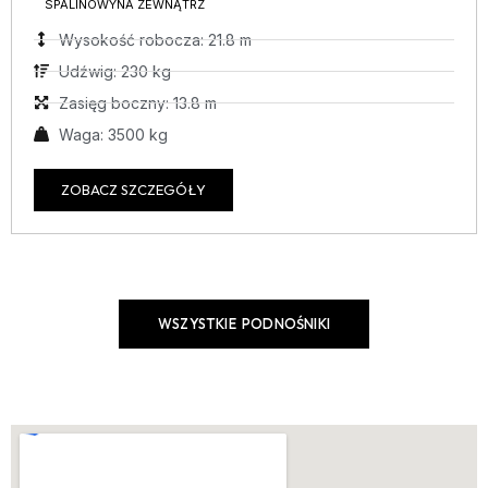
SPALINOWY
NA ZEWNĄTRZ
Wysokość robocza: 21.8 m
Udźwig: 230 kg
Zasięg boczny: 13.8 m
Waga: 3500 kg
ZOBACZ SZCZEGÓŁY
WSZYSTKIE PODNOŚNIKI