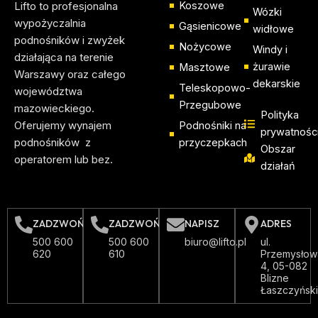
Lifto to profesjonalna
Koszowe
Wózki
wypożyczalnia
Gąsienicowe
widłowe
podnośników i zwyżek
Nożycowe
Windy i
działająca na terenie
żurawie
Masztowe
Warszawy oraz całego
dekarskie
Teleskopowo-
województwa
Przegubowe
mazowieckiego.
Polityka
Oferujemy wynajem
Podnośniki na
prywatnośc
podnośników z
przyczepkach
Obszar
operatorem lub bez.
działań
ZADZWOŃ
ZADZWOŃ
NAPISZ
ADRES
500 600
500 600
biuro@lifto.pl
ul.
620
610
Przemysłow
4, 05-082
Blizne
Łaszczyńsk