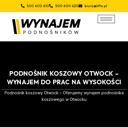
Przejdź
500 600 610
500 600 620
biuro@lifto.pl
do
treści
PODNOŚNIK KOSZOWY OTWOCK –
WYNAJEM DO PRAC NA WYSOKOŚCI
Podnośnik koszowy Otwock – Oferujemy wynajem podnośnika
koszowego w Otwocku