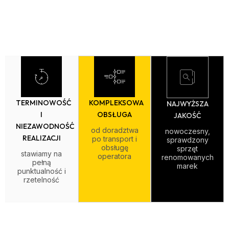
TERMINOWOŚĆ
KOMPLEKSOWA
NAJWYŻSZA
I
OBSŁUGA
JAKOŚĆ
NIEZAWODNOŚĆ
od doradztwa
nowoczesny,
REALIZACJI
po transport i
sprawdzony
obsługę
sprzęt
stawiamy na
operatora
renomowanych
pełną
marek
punktualność i
rzetelność