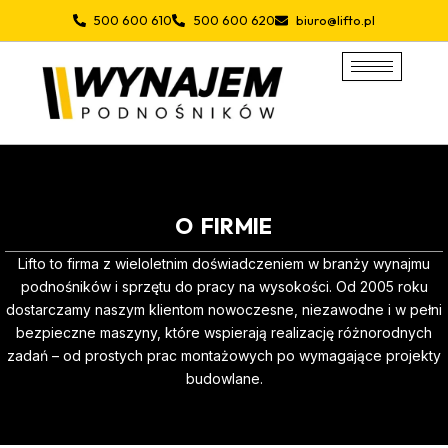
Przejdź
500 600 610
500 600 620
biuro@lifto.pl
do
treści
O FIRMIE
Lifto to firma z wieloletnim doświadczeniem w branży wynajmu
podnośników i sprzętu do pracy na wysokości. Od 2005 roku
dostarczamy naszym klientom nowoczesne, niezawodne i w pełni
bezpieczne maszyny, które wspierają realizację różnorodnych
zadań – od prostych prac montażowych po wymagające projekty
budowlane.