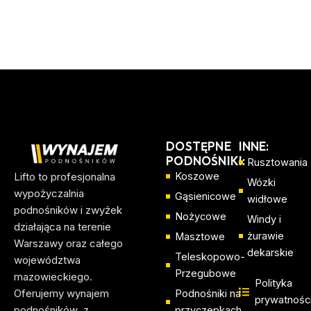
DOSTĘPNE
INNE:
PODNOŚNIKI:
Rusztowania
Lifto to profesjonalna
Koszowe
Wózki
wypożyczalnia
Gąsienicowe
widłowe
podnośników i zwyżek
Nożycowe
Windy i
działająca na terenie
żurawie
Masztowe
Warszawy oraz całego
dekarskie
Teleskopowo-
województwa
Przegubowe
mazowieckiego.
Polityka
Oferujemy wynajem
Podnośniki na
prywatnośc
podnośników z
przyczepkach