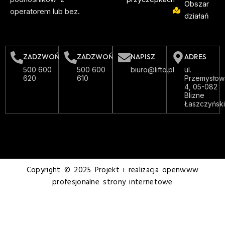
Obszar
operatorem lub bez.
działań
ZADZWOŃ
ZADZWOŃ
NAPISZ
ADRES
500 600
500 600
biuro@lifto.pl
ul.
620
610
Przemysłow
4, 05-082
Blizne
Łaszczyńsk
Copyright © 2025 Projekt i realizacja openwww
profesjonalne strony internetowe