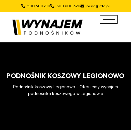
Przejdź
500 600 610
500 600 620
biuro@lifto.pl
do
treści
PODNOŚNIK KOSZOWY LEGIONOWO
Podnośnik koszowy Legionowo – Oferujemy wynajem
podnośnika koszowego w Legionowie