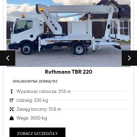
Ruthmann TBR 220
SPALINOWY
NA ZEWNĄTRZ
Wysokość robocza: 21.8 m
Udźwig: 230 kg
Zasięg boczny: 13.8 m
Waga: 3500 kg
ZOBACZ SZCZEGÓŁY