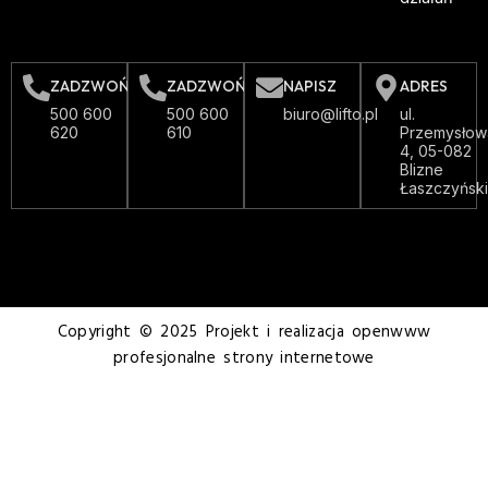
ZADZWOŃ
ZADZWOŃ
NAPISZ
ADRES
500 600
500 600
biuro@lifto.pl
ul.
620
610
Przemysłow
4, 05-082
Blizne
Łaszczyńsk
Copyright © 2025 Projekt i realizacja openwww
profesjonalne strony internetowe