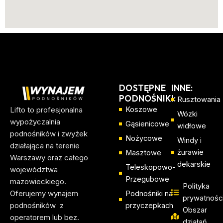
DOSTĘPNE
INNE:
PODNOŚNIKI:
Rusztowania
Lifto to profesjonalna
Koszowe
Wózki
wypożyczalnia
Gąsienicowe
widłowe
podnośników i zwyżek
Nożycowe
Windy i
działająca na terenie
żurawie
Masztowe
Warszawy oraz całego
dekarskie
Teleskopowo-
województwa
Przegubowe
mazowieckiego.
Polityka
Oferujemy wynajem
Podnośniki na
prywatnośc
podnośników z
przyczepkach
Obszar
operatorem lub bez.
działań