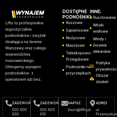
DOSTĘPNE
INNE:
PODNOŚNIKI:
Rusztowania
Lifto to profesjonalna
Koszowe
Wózki
wypożyczalnia
Gąsienicowe
widłowe
podnośników i zwyżek
Nożycowe
Windy i
działająca na terenie
żurawie
Masztowe
Warszawy oraz całego
dekarskie
Teleskopowo-
województwa
Przegubowe
mazowieckiego.
Polityka
Oferujemy wynajem
Podnośniki na
prywatnośc
podnośników z
przyczepkach
Obszar
operatorem lub bez.
działań
ZADZWOŃ
ZADZWOŃ
NAPISZ
ADRES
500 600
500 600
biuro@lifto.pl
ul.
620
610
Przemysłow