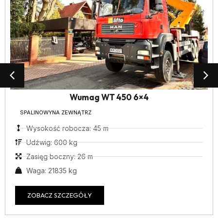
Wumag WT 450 6×4
SPALINOWY
NA ZEWNĄTRZ
Wysokość robocza: 45 m
Udźwig: 600 kg
Zasięg boczny: 26 m
Waga: 21835 kg
ZOBACZ SZCZEGÓŁY