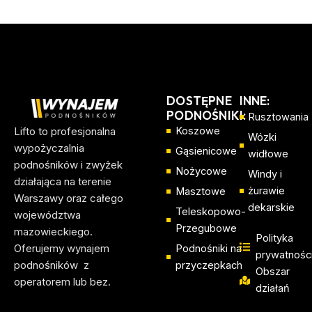
DOSTĘPNE
INNE:
PODNOŚNIKI:
Rusztowania
Lifto to profesjonalna
Koszowe
Wózki
wypożyczalnia
Gąsienicowe
widłowe
podnośników i zwyżek
Nożycowe
Windy i
działająca na terenie
żurawie
Masztowe
Warszawy oraz całego
dekarskie
Teleskopowo-
województwa
Przegubowe
mazowieckiego.
Polityka
Oferujemy wynajem
Podnośniki na
prywatnośc
podnośników z
przyczepkach
Obszar
operatorem lub bez.
działań