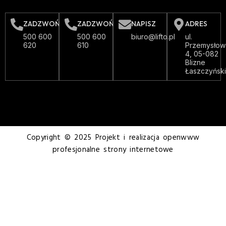
ZADZWOŃ
ZADZWOŃ
NAPISZ
ADRES
500 600
500 600
biuro@lifto.pl
ul.
620
610
Przemysłow
4, 05-082
Blizne
Łaszczyńsk
Copyright © 2025 Projekt i realizacja openwww
profesjonalne strony internetowe