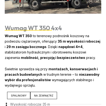
Wumag WT 350 4x4
Wumag WT 350
to terenowy podnośnik koszowy na
podwoziu ciężarowym, oferujący
35 m wysokości roboczej
i
29 m zasięgu bocznego
. Dzięki
napędowi 4×4
,
stabilizatorom hydraulicznym i obrotowemu koszowi
zapewnia
mobilność, precyzję i bezpieczeństwo
pracy.
Świetnie sprawdza się przy
montażach, konserwacjach i
pracach budowlanych
w trudnym terenie – to
niezawodny
wybór dla profesjonalistów
wymagających stabilnego i
wydajnego sprzętu.
SPALINOWY
NA ZEWNĄTRZ
Wysokość robocza: 35 m