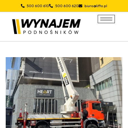
Przejdź
500 600 610
500 600 620
biuro@lifto.pl
do
treści