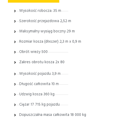
Wysokość robocza: 35 m
Szerokość przejazdowa 2,52 m
Maksymalny wysięg boczny 29 m
Rozmiar kosza (dłxszer) 2,3 m x 0,9 m
Obrót wieży 500
Zakres obrotu kosza 2x 80
Wysokość pojazdu 3,9 m
Długość całkowita 10 m
Udzwig kosza 360 kg
Ciężar 17 715 kg pojazdu
Dopuszczalna masa całkowita 18 000 kg