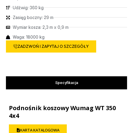
Udźwig: 360 kg
Zasięg boczny: 29 m
Wymiar kosza: 2,3 m x 0,9 m
Waga: 18000 kg
ZADZWOŃ I ZAPYTAJ O SZCZEGÓŁY
Specyfikacja
Podnośnik koszowy Wumag WT 350
4x4
KARTA KATALOGOWA